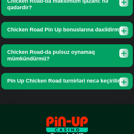
Chicken Road-da maksimum qazanc nə
qədərdir?
Chicken Road Pin Up bonuslarına daxildirmi?
Chicken Road-da pulsuz oynamaq
mümkündürmü?
Pin Up Chicken Road turnirləri necə keçirilir?